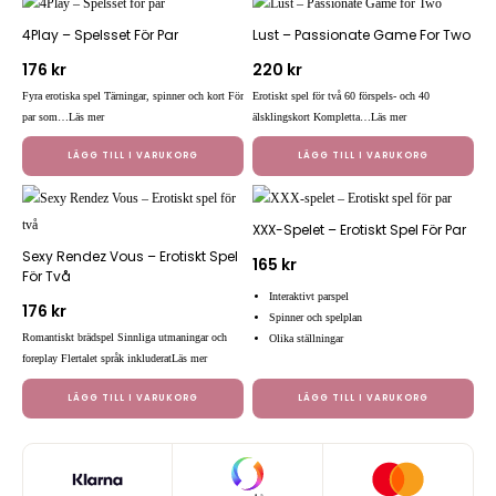
4Play – Spelsset För Par
Lust – Passionate Game For Two
176
kr
220
kr
Fyra erotiska spel Tärningar, spinner och kort För
Erotiskt spel för två 60 förspels- och 40
par som…
Läs mer
älsklingskort Kompletta…
Läs mer
LÄGG TILL I VARUKORG
LÄGG TILL I VARUKORG
XXX-Spelet – Erotiskt Spel För Par
Sexy Rendez Vous – Erotiskt Spel
165
kr
För Två
Interaktivt parspel
176
kr
Spinner och spelplan
Romantiskt brädspel Sinnliga utmaningar och
Olika ställningar
foreplay Flertalet språk inkluderat
Läs mer
LÄGG TILL I VARUKORG
LÄGG TILL I VARUKORG