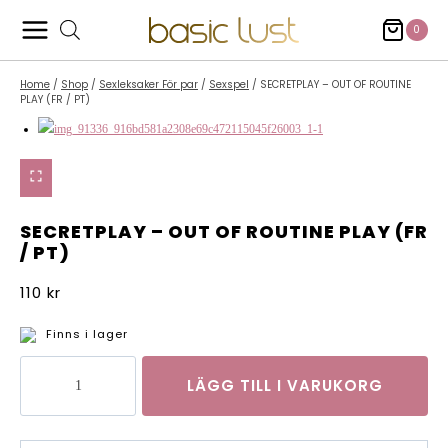
Skip
0
to
content
Home
/
Shop
/
Sexleksaker För par
/
Sexspel
/
SECRETPLAY – OUT OF ROUTINE
PLAY (FR / PT)
SECRETPLAY – OUT OF ROUTINE PLAY (FR
/ PT)
110
kr
Finns i lager
SECRETPLAY
LÄGG TILL I VARUKORG
-
OUT
OF