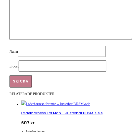
Namn
E-post
RELATERADE PRODUKTER
Läderharness För Män – Justerbar BDSM-Sele
607
kr
Justerbar design