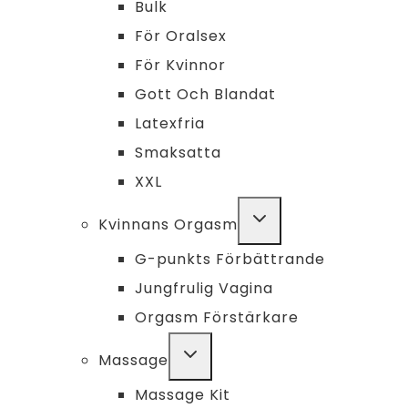
Bulk
För Oralsex
För Kvinnor
Gott Och Blandat
Latexfria
Smaksatta
XXL
TOGGLE
Kvinnans Orgasm
CHILD
MENU
G-punkts Förbättrande
Jungfrulig Vagina
Orgasm Förstärkare
TOGGLE
Massage
CHILD
MENU
Massage Kit