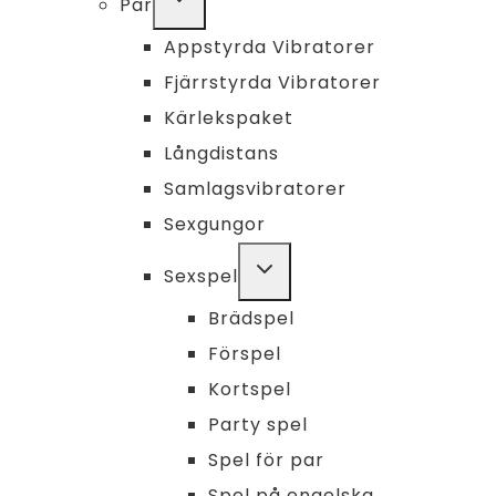
Par
CHILD
MENU
Appstyrda Vibratorer
Fjärrstyrda Vibratorer
Kärlekspaket
Långdistans
Samlagsvibratorer
Sexgungor
TOGGLE
Sexspel
CHILD
MENU
Brädspel
Förspel
Kortspel
Party spel
Spel för par
Spel på engelska