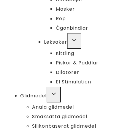
Masker
Rep
Ögonbindlar
TOGGLE
Leksaker
CHILD
MENU
Kittling
Piskor & Paddlar
Dilatorer
El Stimulation
TOGGLE
Glidmedel
CHILD
MENU
Anala glidmedel
Smaksatta glidmedel
Silikonbaserat glidmedel