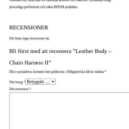
Justerad efter dina mått för maximal komfort och säkerhet. Användas enligt
personliga preferenser och säkra BDSM-praktiker.
RECENSIONER
Det finns inga recensioner än.
Bli först med att recensera ”Leather Body –
Chain Harness II”
Din e-postadress kommer inte publiceras.
Obligatoriska fält är märkta
*
Ditt betyg
*
Din recension
*