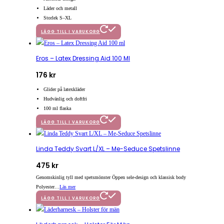
Läder och metall
Storlek S–XL
LÄGG TILL I VARUKORG
Eros – Latex Dressing Aid 100 Ml
176
kr
Glider på latexkläder
Hudvänlig och doftfri
100 ml flaska
LÄGG TILL I VARUKORG
Linda Teddy Svart L/XL – Me-Seduce Spetslinne
475
kr
Genomskinlig tyll med spetsmönster Öppen sele-design och klassisk body
Polyester…
Läs mer
LÄGG TILL I VARUKORG