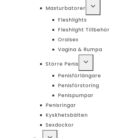
TOGGLE
Masturbatorer
CHILD
MENU
Fleshlights
Fleshlight Tillbehör
Oralsex
Vagina & Rumpa
TOGGLE
Större Penis
CHILD
MENU
Penisförlängare
Penisförstoring
Penispumpar
Penisringar
Kyskhetsbälten
Sexdockor
TOGGLE