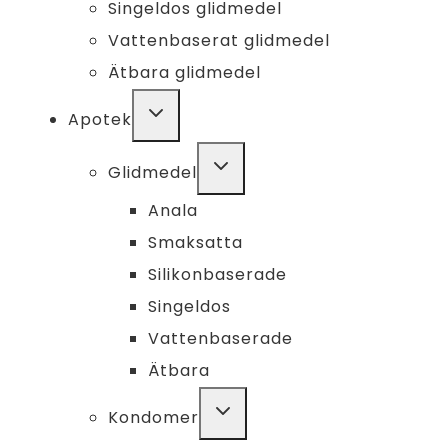
Singeldos glidmedel
Vattenbaserat glidmedel
Ätbara glidmedel
TOGGLE
Apotek
CHILD
MENU
TOGGLE
Glidmedel
CHILD
MENU
Anala
Smaksatta
Silikonbaserade
Singeldos
Vattenbaserade
Ätbara
TOGGLE
Kondomer
CHILD
MENU