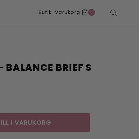
Butik
Varukorg
0
– BALANCE BRIEF S
ILL I VARUKORG