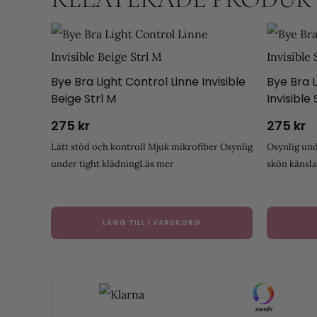
Bye Bra Light Control Linne Invisible
Bye Bra 
Beige Strl M
Invisible 
275
kr
275
kr
Lätt stöd och kontroll Mjuk mikrofiber Osynlig
Osynlig und
under tight klädning
Läs mer
skön känsl
LÄGG TILL I VARUKORG