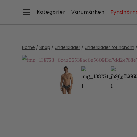
Skip
Kategorier
Varumärken
Fyndhörn
to
content
Home
/
Shop
/
Underkläder
/
Underkläder för honom