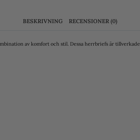
Balance
Brief
BESKRIVNING
RECENSIONER (0)
S
mängd
ination av komfort och stil. Dessa herrbriefs är tillverkad