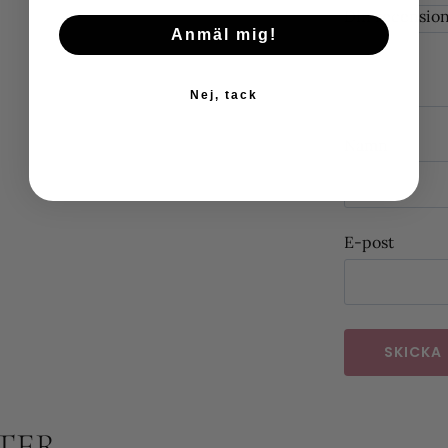
Din recensio
Anmäl mig!
Nej, tack
Namn
E-post
TER