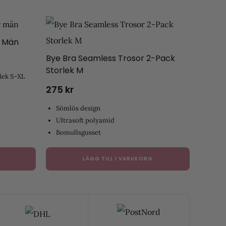
r Män
Bye Bra Seamless Trosor 2-Pack
Storlek M
lek S–XL
275
kr
Sömlös design
Ultrasoft polyamid
Bomullsgusset
LÄGG TILL I VARUKORG