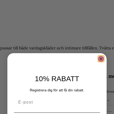
assar till både vardagskläder och intimare tillfällen. Tvätta e
Bli först 
10% RABATT
Brief S”
Registrera dig för att få din rabatt.
Din e-postadress
Email
Ditt betyg
*