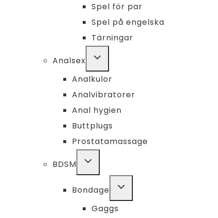
Spel för par
Spel på engelska
Tärningar
TOGGLE
Analsex
CHILD
MENU
Analkulor
Analvibratorer
Anal hygien
Buttplugs
Prostatamassage
TOGGLE
BDSM
CHILD
MENU
TOGGLE
Bondage
CHILD
MENU
Gaggs