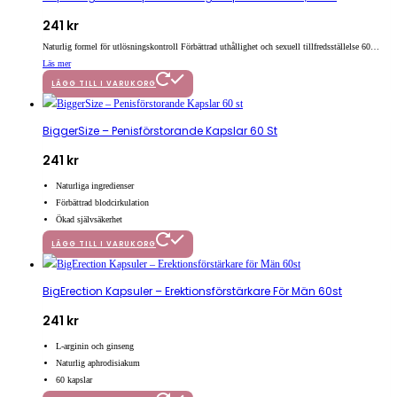
241
kr
Naturlig formel för utlösningskontroll Förbättrad uthållighet och sexuell tillfredsställelse 60…
Läs mer
LÄGG TILL I VARUKORG
BiggerSize – Penisförstorande Kapslar 60 St
241
kr
Naturliga ingredienser
Förbättrad blodcirkulation
Ökad självsäkerhet
LÄGG TILL I VARUKORG
BigErection Kapsuler – Erektionsförstärkare För Män 60st
241
kr
L-arginin och ginseng
Naturlig aphrodisiakum
60 kapslar