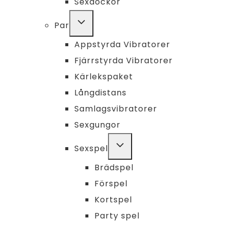
Sexdockor
TOGGLE
Par
CHILD
MENU
Appstyrda Vibratorer
Fjärrstyrda Vibratorer
Kärlekspaket
Långdistans
Samlagsvibratorer
Sexgungor
TOGGLE
Sexspel
CHILD
MENU
Brädspel
Förspel
Kortspel
Party spel