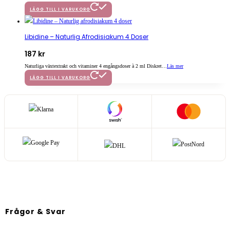
LÄGG TILL I VARUKORG
Libidine – Naturlig Afrodisiakum 4 Doser
187
kr
Naturliga växtextrakt och vitaminer 4 engångsdoser à 2 ml Diskret…
Läs mer
LÄGG TILL I VARUKORG
Frågor & Svar