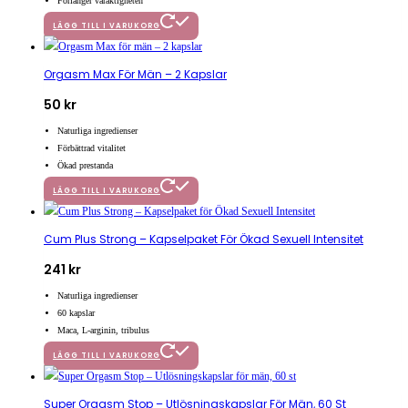
Förlänger varaktigheten
LÄGG TILL I VARUKORG
Orgasm Max För Män – 2 Kapslar
50
kr
Naturliga ingredienser
Förbättrad vitalitet
Ökad prestanda
LÄGG TILL I VARUKORG
Cum Plus Strong – Kapselpaket För Ökad Sexuell Intensitet
241
kr
Naturliga ingredienser
60 kapslar
Maca, L-arginin, tribulus
LÄGG TILL I VARUKORG
Super Orgasm Stop – Utlösningskapslar För Män, 60 St