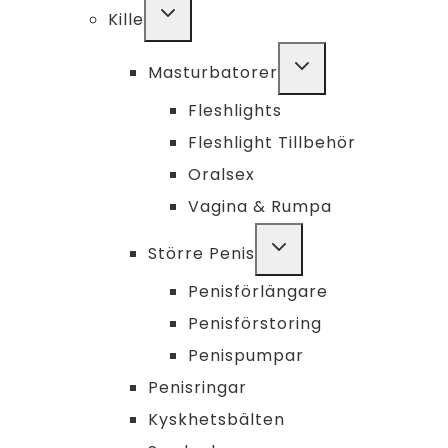
TOGGLE
Kille
CHILD
MENU
TOGGLE
Masturbatorer
CHILD
MENU
Fleshlights
Fleshlight Tillbehör
Oralsex
Vagina & Rumpa
TOGGLE
Större Penis
CHILD
MENU
Penisförlängare
Penisförstoring
Penispumpar
Penisringar
Kyskhetsbälten