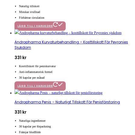
Naturlig tillskott
Minskar svullnad
Förbättrar circulation
LÄGG TILL I VARUKORG
Andropharma Kurvaturbehandling – Kosttillskott För Peyronies
Sjukdom
331
kr
Kosttillskott för peniskurvatur
Anti-inflammatorisk formel
30 kapslar per månad
LÄGG TILL I VARUKORG
Andropharma Penis – Naturligt Tillskott För Penisförstoring
331
kr
Naturliga ingredienser
30 kapslar per förpackning
Främjar blodflöde