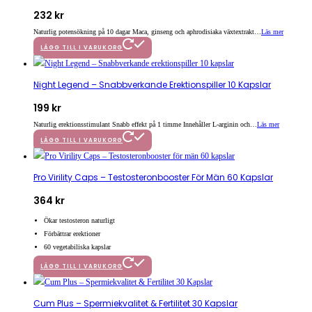
232
kr
Naturlig potensökning på 10 dagar Maca, ginseng och aphrodisiaka växtextrakt…
Läs mer
LÄGG TILL I VARUKORG
Night Legend – Snabbverkande Erektionspiller 10 Kapslar
199
kr
Naturlig erektionsstimulant Snabb effekt på 1 timme Innehåller L-arginin och…
Läs mer
LÄGG TILL I VARUKORG
Pro Virility Caps – Testosteronbooster För Män 60 Kapslar
364
kr
Ökar testosteron naturligt
Förbättrar erektioner
60 vegetabiliska kapslar
LÄGG TILL I VARUKORG
Cum Plus – Spermiekvalitet & Fertilitet 30 Kapslar