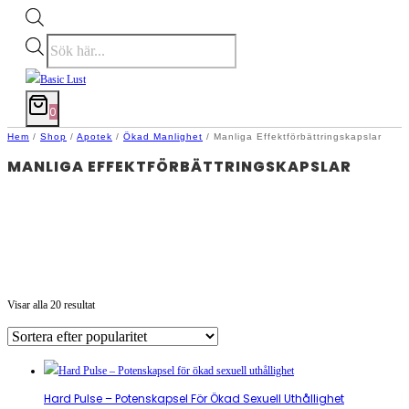
Produktsökning
0
Hem
/
Shop
/
Apotek
/
Ökad Manlighet
/
Manliga Effektförbättringskapslar
MANLIGA EFFEKTFÖRBÄTTRINGSKAPSLAR
Sortera
Visar alla 20 resultat
efter
popularitet
Hard Pulse – Potenskapsel För Ökad Sexuell Uthållighet