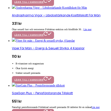
LÄGG TILL I VARUKORG
Andropharma Vigor – Libidostärkande Kosttillskott För Män
331
kr
Ökar sexuell lust och testosteron Förbättrar erektion och blodflöde 30…
Läs mer
LÄGG TILL I VARUKORG
Viper För Män – Energi & Sexuell Styrka, 4 Kapslar
110
kr
B-vitaminer och magnesium
Ökar fysisk energi
Stärker sexuell prestanda
LÄGG TILL I VARUKORG
SizeGain Plus – Penisförstorande Tillskott
551
kr
Naturligt penisförstorande Förbättrad sexuell prestanda 30 tabletter för en månad
Läs mer