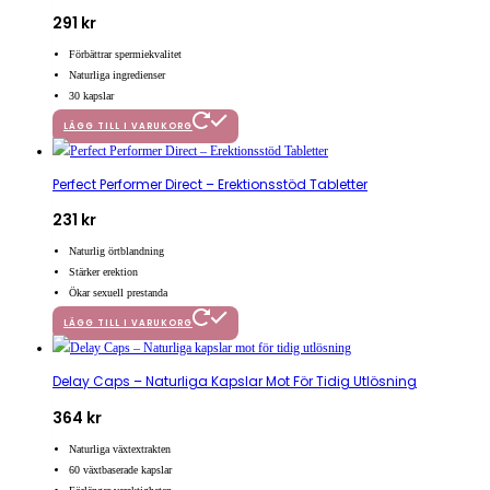
291
kr
Förbättrar spermiekvalitet
Naturliga ingredienser
30 kapslar
LÄGG TILL I VARUKORG
Perfect Performer Direct – Erektionsstöd Tabletter
231
kr
Naturlig örtblandning
Stärker erektion
Ökar sexuell prestanda
LÄGG TILL I VARUKORG
Delay Caps – Naturliga Kapslar Mot För Tidig Utlösning
364
kr
Naturliga växtextrakten
60 växtbaserade kapslar